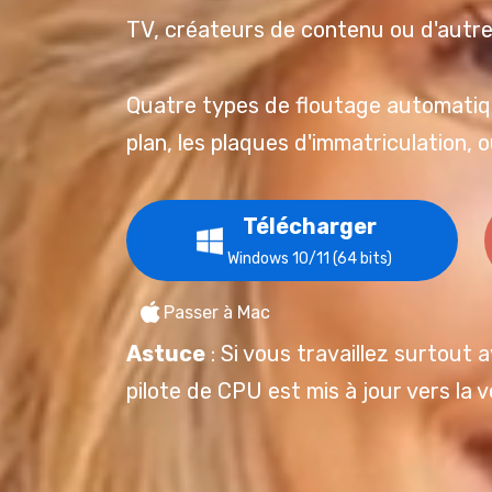
TV, créateurs de contenu ou d'autre
Quatre types de floutage automatique 
plan, les plaques d'immatriculation, 
Télécharger
Windows 10/11 (64 bits)
Passer à Mac
Astuce
: Si vous travaillez surtout
pilote de CPU est mis à jour vers la 