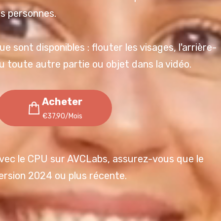
s personnes.
sont disponibles : flouter les visages, l'arrière-
ou toute autre partie ou objet dans la vidéo.
Acheter
€37,90/Mois
 avec le CPU sur AVCLabs, assurez-vous que le
version 2024 ou plus récente.