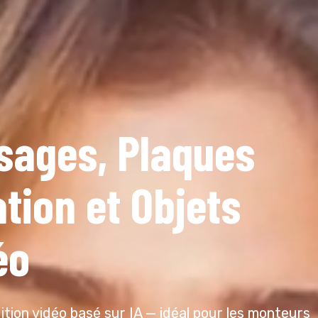
isages, Plaques
tion et Objets
éo
ition vidéo basé sur IA — idéal pour les monteurs