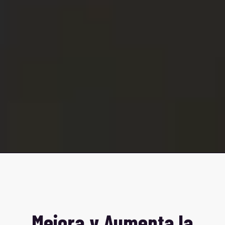
Mejora y Aumenta la