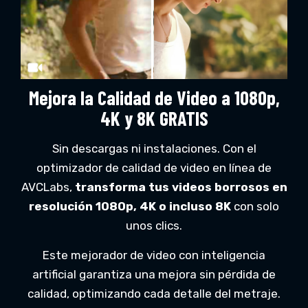
Mejora la Calidad de Video a 1080p,
4K y 8K GRATIS
Sin descargas ni instalaciones. Con el
optimizador de calidad de video en línea de
AVCLabs,
transforma tus videos borrosos en
resolución 1080p, 4K o incluso 8K
con solo
unos clics.
Este mejorador de video con inteligencia
artificial garantiza una mejora sin pérdida de
calidad, optimizando cada detalle del metraje.