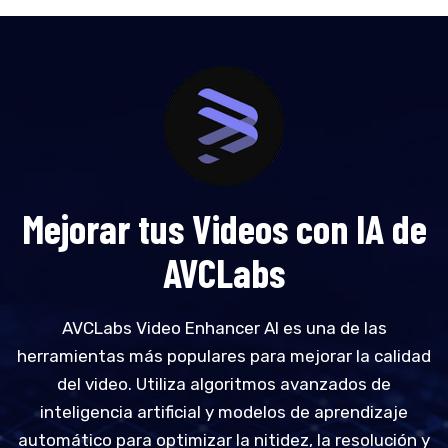
Mejorar tus Videos con IA de
AVCLabs
AVCLabs Video Enhancer AI es una de las
herramientas más populares para mejorar la calidad
del video. Utiliza algoritmos avanzados de
inteligencia artificial y modelos de aprendizaje
automático para optimizar la nitidez, la resolución y