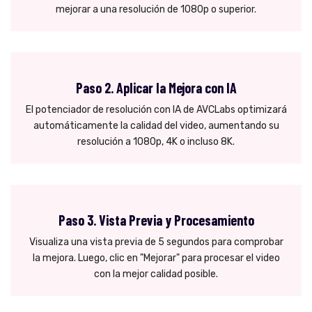
mejorar a una resolución de 1080p o superior.
Paso 2. Aplicar la Mejora con IA
El potenciador de resolución con IA de AVCLabs optimizará
automáticamente la calidad del video, aumentando su
resolución a 1080p, 4K o incluso 8K.
Paso 3. Vista Previa y Procesamiento
Visualiza una vista previa de 5 segundos para comprobar
la mejora. Luego, clic en "Mejorar" para procesar el video
con la mejor calidad posible.