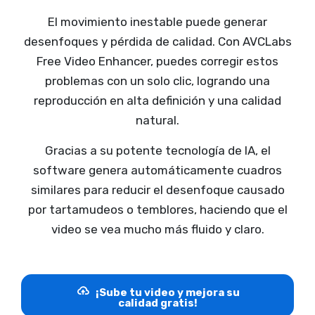
El movimiento inestable puede generar
desenfoques y pérdida de calidad. Con AVCLabs
Free Video Enhancer, puedes corregir estos
problemas con un solo clic, logrando una
reproducción en alta definición y una calidad
natural.
Gracias a su potente tecnología de IA, el
software genera automáticamente cuadros
similares para reducir el desenfoque causado
por tartamudeos o temblores, haciendo que el
video se vea mucho más fluido y claro.
¡Sube tu video y mejora su
calidad gratis!