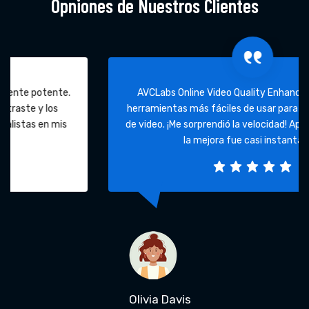
Opniones de Nuestros Clientes
AVCLabs Online Video Quality Enhancer es una de las
herramientas más fáciles de usar para mejorar la calidad
de video. ¡Me sorprendió la velocidad! Apenas subí el video,
la mejora fue casi instantánea.
Olivia Davis